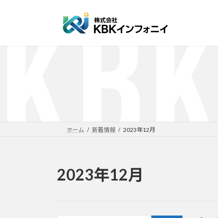
コ
ナ
ン
ビ
テ
ゲ
ン
ー
ツ
シ
へ
ョ
ス
ン
キ
に
ッ
移
プ
動
ホーム
新着情報
2023年12月
2023年12月