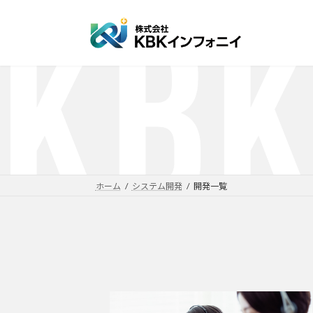
コ
ナ
ン
ビ
テ
ゲ
ン
ー
ツ
シ
へ
ョ
ス
ン
キ
に
ッ
移
プ
動
ホーム
システム開発
開発一覧